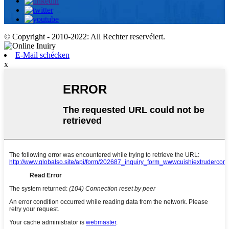
© Copyright - 2010-2022: All Rechter reservéiert.
E-Mail schécken
x