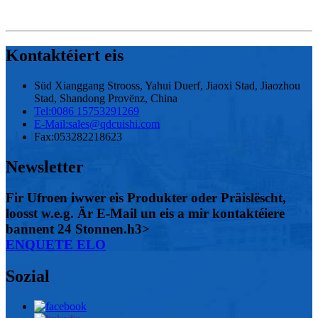
Kontaktéiert eis
Süd Xianggang Strooss, Yahui Duerf, Jiaoxi Stad, Jiaozhou
Stad, Shandong Provënz, China
Tel:
0086 15753291269
E-Mail:
sales@qdcuishi.com
Fax:
053282218623
Newsletter
Fir Ufroen iwwer eis Produkter oder Präislëscht,
loosst w.e.g. Är E-Mail un eis a mir kontaktéiere
bannent 24 Stonnen.h3>
ENQUETE ELO
Sozial