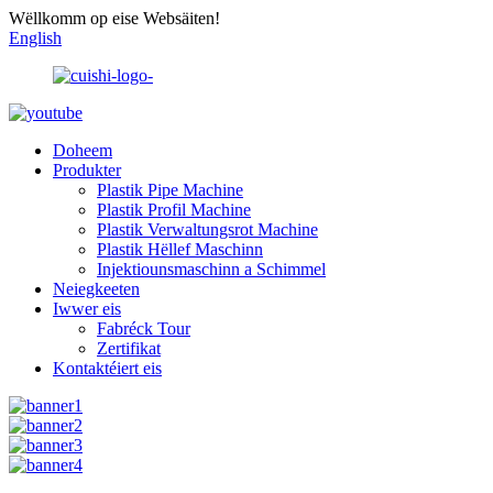
Wëllkomm op eise Websäiten!
English
Doheem
Produkter
Plastik Pipe Machine
Plastik Profil Machine
Plastik Verwaltungsrot Machine
Plastik Hëllef Maschinn
Injektiounsmaschinn a Schimmel
Neiegkeeten
Iwwer eis
Fabréck Tour
Zertifikat
Kontaktéiert eis