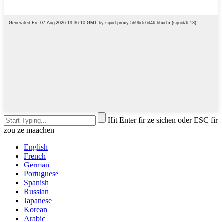
Hit Enter fir ze sichen oder ESC fir
zou ze maachen
English
French
German
Portuguese
Spanish
Russian
Japanese
Korean
Arabic