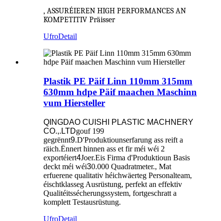
, ASSURÉIEREN HIGH PERFORMANCES AN
KOMPETITIV Präisser
Ufro
Detail
Plastik PE Päif Linn 110mm 315mm
630mm hdpe Päif maachen Maschinn
vum Hiersteller
QINGDAO CUISHI PLASTIC MACHNERY
CO.,.LTD
gouf 199
gegrënnt
9
.D'Produktiounserfarung ass reift a
räich.Ënnert hinnen ass et fir méi wéi 2
exportéiert
4
Joer.Eis Firma d'Produktioun Basis
deckt méi wéi
3
0.000 Quadratmeter., Mat
erfuerene qualitativ héichwäerteg Personalteam,
éischtklasseg Ausrüstung, perfekt an effektiv
Qualitéitssécherungssystem, fortgeschratt a
komplett Testausrüstung.
Ufro
Detail