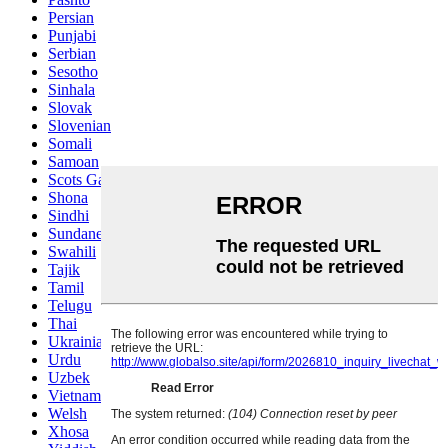
Persian
Punjabi
Serbian
Sesotho
Sinhala
Slovak
Slovenian
Somali
Samoan
Scots Gaelic
Shona
Sindhi
Sundanese
Swahili
Tajik
Tamil
Telugu
Thai
Ukrainian
Urdu
Uzbek
Vietnamese
Welsh
Xhosa