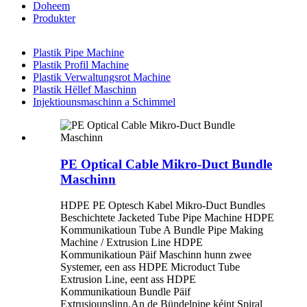
Doheem
Produkter
Plastik Pipe Machine
Plastik Profil Machine
Plastik Verwaltungsrot Machine
Plastik Hëllef Maschinn
Injektiounsmaschinn a Schimmel
PE Optical Cable Mikro-Duct Bundle
Maschinn
HDPE PE Optesch Kabel Mikro-Duct Bundles
Beschichtete Jacketed Tube Pipe Machine HDPE
Kommunikatioun Tube A Bundle Pipe Making
Machine / Extrusion Line HDPE
Kommunikatioun Päif Maschinn hunn zwee
Systemer, een ass HDPE Microduct Tube
Extrusion Line, eent ass HDPE
Kommunikatioun Bundle Päif
Extrusiounslinn.An de Bündelpipe kéint Spiral