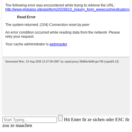
Hit Enter fir ze sichen oder ESC fir
zou ze maachen