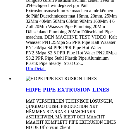
Qingdao cuishi Plastiksmaschinn zënter 1999 fir
d'Héichgeschwindegkeet ppr Päif
Extrusiounsmaschinn ze maachen a mir kënnen
de Päif Duerchmiesser mat 16mm, 20mm, 25Mm
32Mm 40Mm 50Mm 63Mm 90Mm 160Mm 4 6
Zoll 20Mm Waasser Pipe Plumbing 20Mm
Däitschland Plumbing 20Mm Däitschland Pipe
maachen. DEN MACHINE TEST VIDEO: Kalt
Waasser PN1.25Mpa S5 PPR Pipe Kalt Waasser
PN1.6Mpa S4 PPR PPR Pipe Hot Water
PN2.5Mpa S2.5 PPR Pipe Hot Water PN2.0Mpa
S3.2 PPR Pipe Stahl Plastik Pipe Aluminium
Plastik Pipe Steady- Staat Co...
Ufro
Detail
HDPE PIPE EXTRUSION LINES
MAT VERSCHILLEN TECHNISCH LÖSUNGEN,
QINGDAO CUISHI PRODUCTION NET
NËMMEN STANDARD MASCHINEN
ASCHREIWEN, MÄ BIEDT OCH MAACHT
MAACHT KOMPLETT PIPE EXTRUSION LINES
NO DE Ufro vum Client