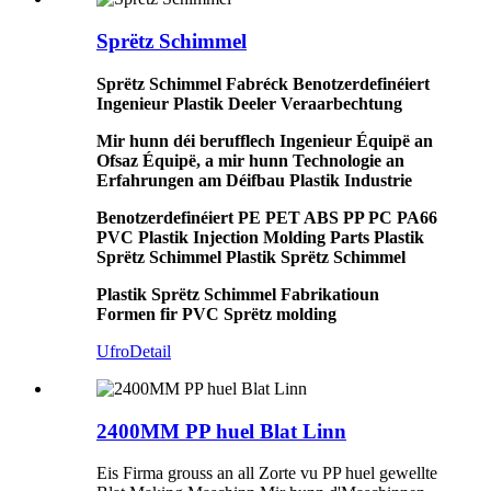
Sprëtz Schimmel
Sprëtz Schimmel Fabréck Benotzerdefinéiert
Ingenieur Plastik Deeler Veraarbechtung
Mir hunn déi berufflech Ingenieur Équipë an
Ofsaz Équipë, a mir hunn Technologie an
Erfahrungen am Déifbau Plastik Industrie
Benotzerdefinéiert PE PET ABS PP PC PA66
PVC Plastik Injection Molding Parts Plastik
Sprëtz Schimmel Plastik Sprëtz Schimmel
Plastik Sprëtz Schimmel Fabrikatioun
Formen fir PVC Sprëtz molding
Ufro
Detail
2400MM PP huel Blat Linn
Eis Firma grouss an all Zorte vu PP huel gewellte