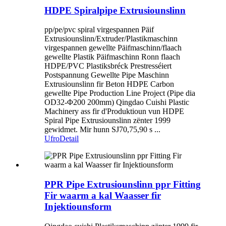
HDPE Spiralpipe Extrusiounslinn
pp/pe/pvc spiral virgespannen Päif
Extrusiounslinn/Extruder/Plastikmaschinn
virgespannen gewellte Päifmaschinn/flaach
gewellte Plastik Päifmaschinn Ronn flaach
HDPE/PVC Plastiksbréck Prestresséiert
Postspannung Gewellte Pipe Maschinn
Extrusiounslinn fir Beton HDPE Carbon
gewellte Pipe Production Line Project (Pipe dia
OD32-Φ200 200mm) Qingdao Cuishi Plastic
Machinery ass fir d'Produktioun vun HDPE
Spiral Pipe Extrusiounslinn zënter 1999
gewidmet. Mir hunn SJ70,75,90 s ...
Ufro
Detail
PPR Pipe Extrusiounslinn ppr Fitting
Fir waarm a kal Waasser fir
Injektiounsform