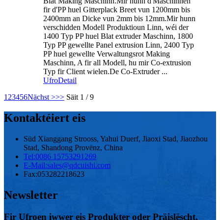
Blat Making Maschinn.Mir hunn d'Maschinnen
fir d'PP huel Gitterplack Breet vun 1200mm bis
2400mm an Dicke vun 2mm bis 12mm.Mir hunn
verschidden Modell Produktioun Linn, wéi der
1400 Typ PP huel Blat extruder Maschinn, 1800
Typ PP gewellte Panel extrusion Linn, 2400 Typ
PP huel gewellte Verwaltungsrot Making
Maschinn, A fir all Modell, hu mir Co-extrusion
Typ fir Client wielen.De Co-Extruder ...
Ufro
Detail
1
2
3
4
5
6
Nächst >
>>
Säit 1 / 9
Kontaktéiert eis
Süd Xianggang Strooss, Yahui Duerf, Jiaoxi Stad, Jiaozhou
Stad, Shandong Provënz, China
Tel:
0086 15753291269
E-Mail:
sales@qdcuishi.com
Fax:
053282218623
Newsletter
Fir Ufroen iwwer eis Produkter oder Präislëscht,