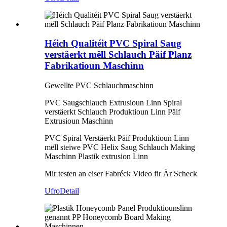
Héich Qualitéit PVC Spiral Saug
verstäerkt mëll Schlauch Päif Planz
Fabrikatioun Maschinn
Gewellte PVC Schlauchmaschinn
PVC Saugschlauch Extrusioun Linn Spiral
verstäerkt Schlauch Produktioun Linn Päif
Extrusioun Maschinn
PVC Spiral Verstäerkt Päif Produktioun Linn
mëll steiwe PVC Helix Saug Schlauch Making
Maschinn Plastik extrusion Linn
Mir testen an eiser Fabréck Video fir Är Scheck
Ufro
Detail