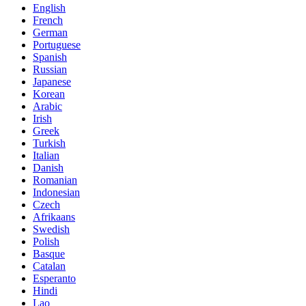
English
French
German
Portuguese
Spanish
Russian
Japanese
Korean
Arabic
Irish
Greek
Turkish
Italian
Danish
Romanian
Indonesian
Czech
Afrikaans
Swedish
Polish
Basque
Catalan
Esperanto
Hindi
Lao