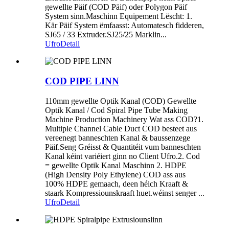
gewellte Päif (COD Päif) oder Polygon Päif
System sinn.Maschinn Equipement Lëscht: 1.
Kär Päif System ëmfaasst: Automatesch fidderen,
SJ65 / 33 Extruder.SJ25/25 Marklin...
Ufro
Detail
COD PIPE LINN
110mm gewellte Optik Kanal (COD) Gewellte
Optik Kanal / Cod Spiral Pipe Tube Making
Machine Production Machinery Wat ass COD?1.
Multiple Channel Cable Duct COD besteet aus
vereenegt banneschten Kanal & baussenzege
Päif.Seng Gréisst & Quantitéit vum banneschten
Kanal kéint variéiert ginn no Client Ufro.2. Cod
= gewellte Optik Kanal Maschinn 2. HDPE
(High Density Poly Ethylene) COD ass aus
100% HDPE gemaach, deen héich Kraaft &
staark Kompressiounskraaft huet.wéinst senger ...
Ufro
Detail