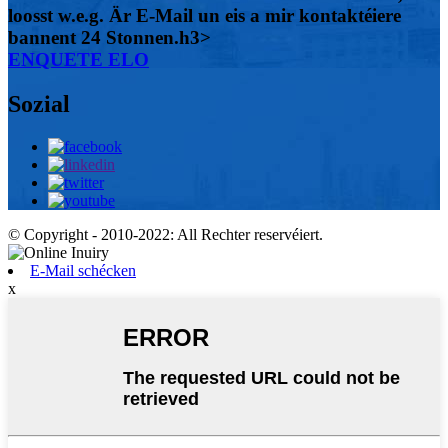
loosst w.e.g. Är E-Mail un eis a mir kontaktéiere
bannent 24 Stonnen.h3>
ENQUETE ELO
Sozial
© Copyright - 2010-2022: All Rechter reservéiert.
E-Mail schécken
x