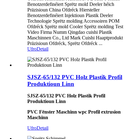
Benotzerdefinéiert Sprëtz mold Deeler héich
Präzisioun China Ofdréck Hiersteller
Benotzerdefinéiert Injektioun Plastik Deeler
Technologie Sprëtz molding Accessoiren POM
Ofdréck Sprëtz mold Cooler Sprëtz molding Test
Video Firma Numm Qingdao cuishi Plastik
Maschinnen Co., Ltd Mark Cuishi Haaptprodukt
Präzisioun Ofdréck, Sprëtz Ofdréck ...
Ufro
Detail
SJSZ-65/132 PVC Holz Plastik Profil
Produktioun Linn
SJSZ-65/132 PVC Holz Plastik Profil
Produktioun Linn
PVC Fënster Maschinn wpc Profil extrusion
Maschinn
Ufro
Detail