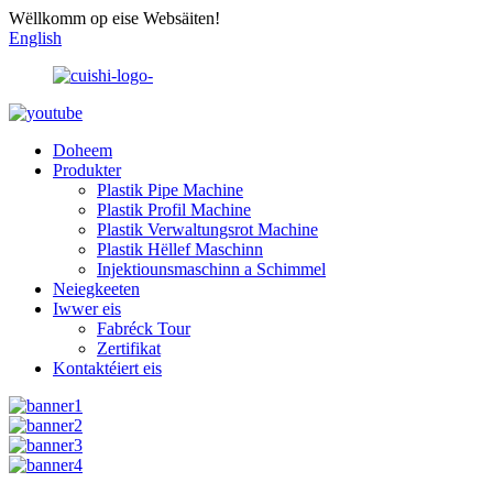
Wëllkomm op eise Websäiten!
English
Doheem
Produkter
Plastik Pipe Machine
Plastik Profil Machine
Plastik Verwaltungsrot Machine
Plastik Hëllef Maschinn
Injektiounsmaschinn a Schimmel
Neiegkeeten
Iwwer eis
Fabréck Tour
Zertifikat
Kontaktéiert eis