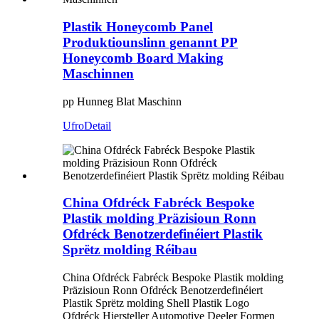
Plastik Honeycomb Panel
Produktiounslinn genannt PP
Honeycomb Board Making
Maschinnen
pp Hunneg Blat Maschinn
Ufro
Detail
China Ofdréck Fabréck Bespoke
Plastik molding Präzisioun Ronn
Ofdréck Benotzerdefinéiert Plastik
Sprëtz molding Réibau
China Ofdréck Fabréck Bespoke Plastik molding
Präzisioun Ronn Ofdréck Benotzerdefinéiert
Plastik Sprëtz molding Shell Plastik Logo
Ofdréck Hiersteller Automotive Deeler Formen