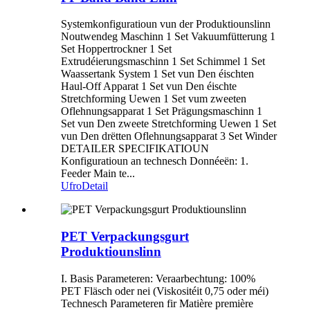
Systemkonfiguratioun vun der Produktiounslinn
Noutwendeg Maschinn 1 Set Vakuumfütterung 1
Set Hoppertrockner 1 Set
Extrudéierungsmaschinn 1 Set Schimmel 1 Set
Waassertank System 1 Set vun Den éischten
Haul-Off Apparat 1 Set vun Den éischte
Stretchforming Uewen 1 Set vum zweeten
Oflehnungsapparat 1 Set Prägungsmaschinn 1
Set vun Den zweete Stretchforming Uewen 1 Set
vun Den drëtten Oflehnungsapparat 3 Set Winder
DETAILER SPECIFIKATIOUN
Konfiguratioun an technesch Donnéeën: 1.
Feeder Main te...
Ufro
Detail
PET Verpackungsgurt
Produktiounslinn
I. Basis Parameteren: Veraarbechtung: 100%
PET Fläsch oder nei (Viskositéit 0,75 oder méi)
Technesch Parameteren fir Matière première