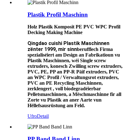
Plastik Profil Maschinn
Holz Plastik Komposit PE PVC WPC Profil
Decking Making Machine
Q
ingdao cuishi Plastik Maschinnen
zënter 1999, mir sinn
berufflech Firma
spezialiséiert am Design an Fabrikatioun vu
Plastik Maschinnen, wéi Single screw
extruders, konesch Zwilling screw extruders,
PVC, PE, PP an PP-R Päif extruders, PVC
an WPC Profil / Verwaltungsrot extruders,
PVC an PE Recycling Maschinnen,
zerklengert , voll biodegradéierbar
Pelletsmaschinnen, a Mëschmaschinne fir all
Zorte vu Plastik an aner Aarte vun
Hëllefsausrüstung am Feld.
Ufro
Detail
PP Band Band Linn