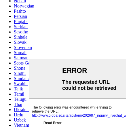
Nepali
Norwegian
Pashto
Persian
Punjabi
Serbian
Sesotho
Sinhala
Slovak
Slovenian
Somali
Samoan
Scots Gaelic
Shona
Sindhi
Sundanese
Swahili
Tajik
Tamil
Telugu
Thai
Ukrainian
Urdu
Uzbek
Vietnamese