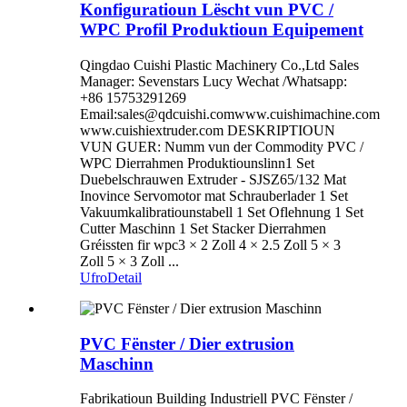
Konfiguratioun Lëscht vun PVC /
WPC Profil Produktioun Equipement
Qingdao Cuishi Plastic Machinery Co.,Ltd Sales
Manager: Sevenstars Lucy Wechat /Whatsapp:
+86 15753291269
Email:
sales@qdcuishi.com
www.cuishimachine.com
www.cuishiextruder.com DESKRIPTIOUN
VUN GUER: Numm vun der Commodity PVC /
WPC Dierrahmen Produktiounslinn1 Set
Duebelschrauwen Extruder - SJSZ65/132 Mat
Inovince Servomotor mat Schrauberlader 1 Set
Vakuumkalibratiounstabell 1 Set Oflehnung 1 Set
Cutter Maschinn 1 Set Stacker Dierrahmen
Gréissten fir wpc3 × 2 Zoll 4 × 2.5 Zoll 5 × 3
Zoll 5 × 3 Zoll ...
Ufro
Detail
PVC Fënster / Dier extrusion
Maschinn
Fabrikatioun Building Industriell PVC Fënster /