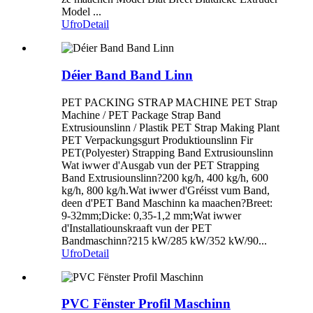
Model ...
Ufro
Detail
Déier Band Band Linn
PET PACKING STRAP MACHINE PET Strap
Machine / PET Package Strap Band
Extrusiounslinn / Plastik PET Strap Making Plant
PET Verpackungsgurt Produktiounslinn Fir
PET(Polyester) Strapping Band Extrusiounslinn
Wat iwwer d'Ausgab vun der PET Strapping
Band Extrusiounslinn?200 kg/h, 400 kg/h, 600
kg/h, 800 kg/h.Wat iwwer d'Gréisst vum Band,
deen d'PET Band Maschinn ka maachen?Breet:
9-32mm;Dicke: 0,35-1,2 mm;Wat iwwer
d'Installatiounskraaft vun der PET
Bandmaschinn?215 kW/285 kW/352 kW/90...
Ufro
Detail
PVC Fënster Profil Maschinn