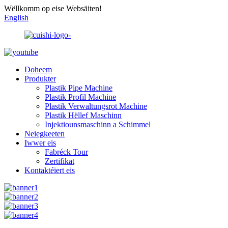
Wëllkomm op eise Websäiten!
English
Doheem
Produkter
Plastik Pipe Machine
Plastik Profil Machine
Plastik Verwaltungsrot Machine
Plastik Hëllef Maschinn
Injektiounsmaschinn a Schimmel
Neiegkeeten
Iwwer eis
Fabréck Tour
Zertifikat
Kontaktéiert eis