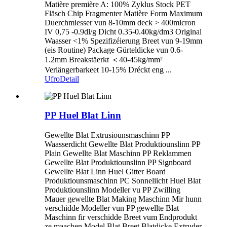
Matière première A: 100% Zyklus Stock PET
Fläsch Chip Fragmenter Matière Form Maximum
Duerchmiesser vun 8-10mm deck > 400micron
IV 0,75 -0.9dl/g Dicht 0.35-0.40kg/dm3 Original
Waasser <1% Spezifizéierung Breet vun 9-19mm
(eis Routine) Package Gürteldicke vun 0.6-
1.2mm Breakstäerkt ＜40-45kg/mm²
Verlängerbarkeet 10-15% Dréckt eng ...
Ufro
Detail
PP Huel Blat Linn
Gewellte Blat Extrusiounsmaschinn PP
Waasserdicht Gewellte Blat Produktiounslinn PP
Plain Gewellte Blat Maschinn PP Reklammen
Gewellte Blat Produktiounslinn PP Signboard
Gewellte Blat Linn Huel Gitter Board
Produktiounsmaschinn PC Sonneliicht Huel Blat
Produktiounslinn Modeller vu PP Zwilling
Mauer gewellte Blat Making Maschinn Mir hunn
verschidde Modeller vun PP gewellte Blat
Maschinn fir verschidde Breet vum Endprodukt
ze maachen Model Blat Breet Blatdicke Extruder