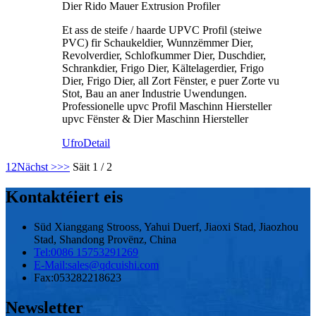
Dier Rido Mauer Extrusion Profiler
Et ass de steife / haarde UPVC Profil (steiwe
PVC) fir Schaukeldier, Wunnzëmmer Dier,
Revolverdier, Schlofkummer Dier, Duschdier,
Schrankdier, Frigo Dier, Kältelagerdier, Frigo
Dier, Frigo Dier, all Zort Fënster, e puer Zorte vu
Stot, Bau an aner Industrie Uwendungen.
Professionelle upvc Profil Maschinn Hiersteller
upvc Fënster & Dier Maschinn Hiersteller
Ufro
Detail
1
2
Nächst >
>>
Säit 1 / 2
Kontaktéiert eis
Süd Xianggang Strooss, Yahui Duerf, Jiaoxi Stad, Jiaozhou
Stad, Shandong Provënz, China
Tel:
0086 15753291269
E-Mail:
sales@qdcuishi.com
Fax:
053282218623
Newsletter