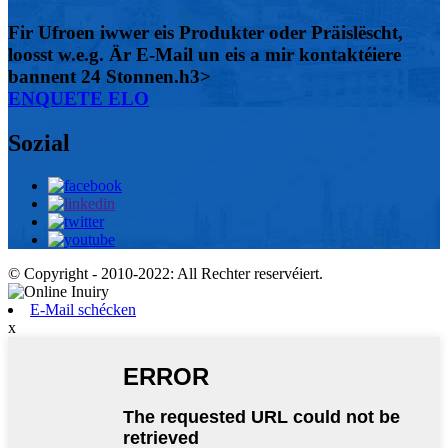
Fir Ufroen iwwer eis Produkter oder Präislëscht,
loosst w.e.g. Är E-Mail un eis a mir kontaktéiere
bannent 24 Stonnen.h3>
ENQUETE ELO
Sozial
© Copyright - 2010-2022: All Rechter reservéiert.
E-Mail schécken
x