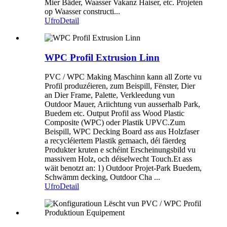
Mier Bäder, Waasser Vakanz Haiser, etc. Projeten
op Waasser constructi...
Ufro
Detail
WPC Profil Extrusion Linn
PVC / WPC Making Maschinn kann all Zorte vu
Profil produzéieren, zum Beispill, Fënster, Dier
an Dier Frame, Palette, Verkleedung vun
Outdoor Mauer, Ariichtung vun ausserhalb Park,
Buedem etc. Output Profil ass Wood Plastic
Composite (WPC) oder Plastik UPVC.Zum
Beispill, WPC Decking Board ass aus Holzfaser
a recycléiertem Plastik gemaach, déi fäerdeg
Produkter kruten e schéint Erscheinungsbild vu
massivem Holz, och déiselwecht Touch.Et ass
wäit benotzt an: 1) Outdoor Projet-Park Buedem,
Schwämm decking, Outdoor Cha ...
Ufro
Detail