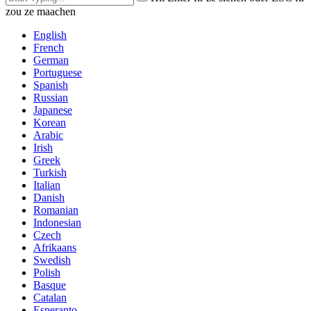
zou ze maachen
English
French
German
Portuguese
Spanish
Russian
Japanese
Korean
Arabic
Irish
Greek
Turkish
Italian
Danish
Romanian
Indonesian
Czech
Afrikaans
Swedish
Polish
Basque
Catalan
Esperanto