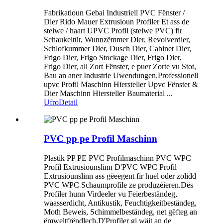
Fabrikatioun Gebai Industriell PVC Fënster /
Dier Rido Mauer Extrusioun Profiler Et ass de
steiwe / haart UPVC Profil (steiwe PVC) fir
Schaukeltür, Wunnzëmmer Dier, Revolverdier,
Schlofkummer Dier, Dusch Dier, Cabinet Dier,
Frigo Dier, Frigo Stockage Dier, Frigo Dier,
Frigo Dier, all Zort Fënster, e puer Zorte vu Stot,
Bau an aner Industrie Uwendungen.Professionell
upvc Profil Maschinn Hiersteller Upvc Fënster &
Dier Maschinn Hiersteller Baumaterial ...
Ufro
Detail
PVC pp pe Profil Maschinn
Plastik PP PE PVC Profilmaschinn PVC WPC
Profil Extrusiounslinn D'PVC WPC Profil
Extrusiounslinn ass gëeegent fir huel oder zolidd
PVC WPC Schaumprofile ze produzéieren.Dës
Profiler hunn Virdeeler vu Feierbeständeg,
waasserdicht, Antikustik, Feuchtigkeitbeständeg,
Moth Beweis, Schimmelbeständeg, net gëfteg an
ëmweltfrëndlech.D'Profiler gi wäit an de