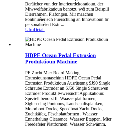
Beräicher vun der Interieurdekoratioun, der
Miwwelfabrikatioun benotzt, wéi zum Beispill
Dierrahmen, Plafongen, Mir maachen
kontinuéierlech Fuerschung an Innovatioun fir
personaliséiert Extr ...
Ufro
Detail
HDPE Ocean Pedal Extrusion
Produktioun Machine
PE Zucht Mier Board Making
Extrusiounsmaschinn HDPE Ocean Pedal
Extrusion Produktioun Ausrüstung SJ90 Single
Schraube Extruder an SJ50 Single Schrauwen
Extruder Produkt Iwwersiicht Applikatioun:
Speziell benotzt fir Waasserplattformen,
Sightseeing Pontoons, Landschaftsplanken,
Motorboot Docks, Speedboat Yacht Docks,
Zuchtkäfeg, Fëschplattformen , Waasser
Ënnerhalung Clearance, Waasser Etappen, Mier
Freedefeier Plattformen, Waasser Schwämm,