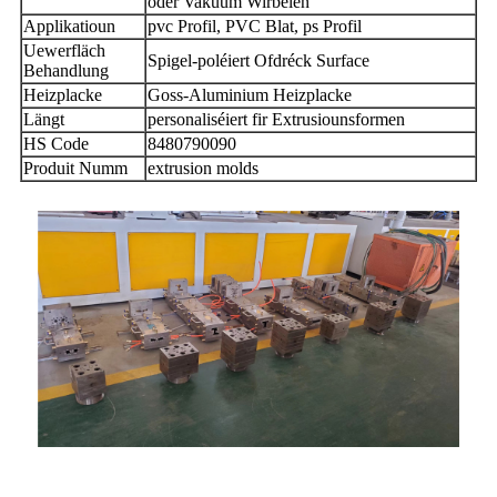
oder Vakuum Wirbelen
Applikatioun
pvc Profil, PVC Blat, ps Profil
Uewerfläch
Spigel-poléiert Ofdréck Surface
Behandlung
Heizplacke
Goss-Aluminium Heizplacke
Längt
personaliséiert fir Extrusiounsformen
HS Code
8480790090
Produit Numm
extrusion molds