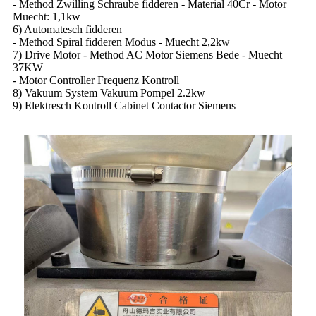
- Method Zwilling Schraube fidderen - Material 40Cr - Motor
Muecht: 1,1kw
6) Automatesch fidderen
- Method Spiral fidderen Modus - Muecht 2,2kw
7) Drive Motor - Method AC Motor Siemens Bede - Muecht
37KW
- Motor Controller Frequenz Kontroll
8) Vakuum System Vakuum Pompel 2.2kw
9) Elektresch Kontroll Cabinet Contactor Siemens