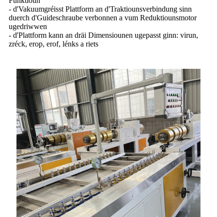
Funktioun
- d'Vakuumgréisst Plattform an d'Traktiounsverbindung sinn
duerch d'Guideschraube verbonnen a vum Reduktiounsmotor
ugedriwwen
- d'Plattform kann an dräi Dimensiounen ugepasst ginn: virun,
zréck, erop, erof, lénks a riets