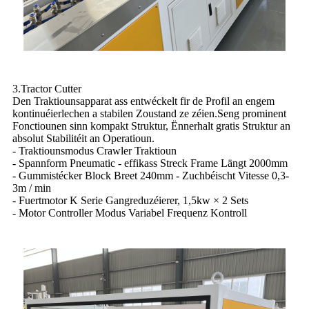
3.Tractor Cutter
Den Traktiounsapparat ass entwéckelt fir de Profil an engem
kontinuéierlechen a stabilen Zoustand ze zéien.Seng prominent
Fonctiounen sinn kompakt Struktur, Ënnerhalt gratis Struktur an
absolut Stabilitéit an Operatioun.
- Traktiounsmodus Crawler Traktioun
- Spannform Pneumatic - effikass Streck Frame Längt 2000mm
- Gummistécker Block Breet 240mm - Zuchbéischt Vitesse 0,3-
3m / min
- Fuertmotor K Serie Gangreduzéierer, 1,5kw × 2 Sets
- Motor Controller Modus Variabel Frequenz Kontroll