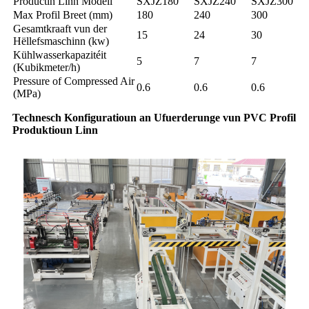
Productin Linn Modell
SXJZ180
SXJZ240
SXJZ300
Max Profil Breet (mm)
180
240
300
Gesamtkraaft vun der
15
24
30
Hëllefsmaschinn (kw)
Kühlwasserkapazitéit
5
7
7
(Kubikmeter/h)
Pressure of Compressed Air
0.6
0.6
0.6
(MPa)
Technesch Konfiguratioun an Ufuerderunge vun PVC Profil
Produktioun Linn