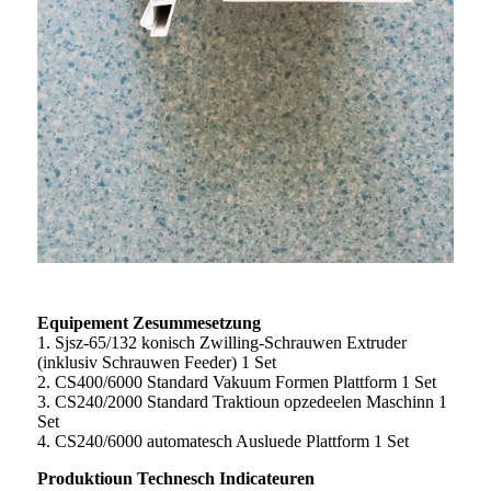
Equipement Zesummesetzung
1. Sjsz-65/132 konisch Zwilling-Schrauwen Extruder
(inklusiv Schrauwen Feeder) 1 Set
2. CS400/6000 Standard Vakuum Formen Plattform 1 Set
3. CS240/2000 Standard Traktioun opzedeelen Maschinn 1
Set
4. CS240/6000 automatesch Ausluede Plattform 1 Set
Produktioun Technesch Indicateuren