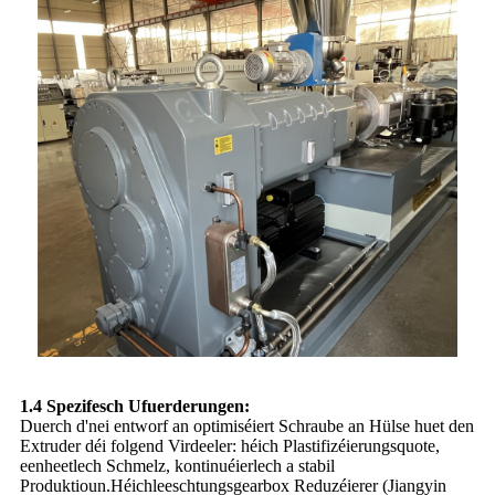
1.4 Spezifesch Ufuerderungen:
Duerch d'nei entworf an optimiséiert Schraube an Hülse huet den
Extruder déi folgend Virdeeler: héich Plastifizéierungsquote,
eenheetlech Schmelz, kontinuéierlech a stabil
Produktioun.Héichleeschtungsgearbox Reduzéierer (Jiangyin