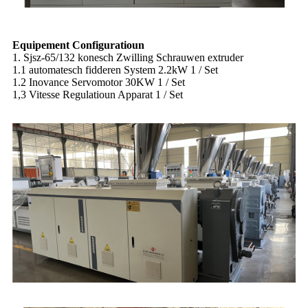
Equipement Configuratioun
1. Sjsz-65/132 konesch Zwilling Schrauwen extruder
1.1 automatesch fidderen System 2.2kW 1 / Set
1.2 Inovance Servomotor 30KW 1 / Set
1,3 Vitesse Regulatioun Apparat 1 / Set