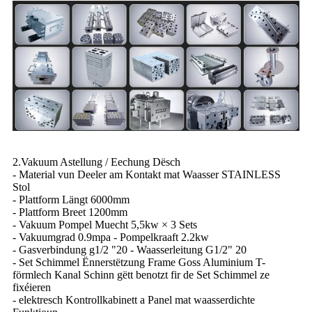
2.Vakuum Astellung / Eechung Dësch
- Material vun Deeler am Kontakt mat Waasser STAINLESS
Stol
- Plattform Längt 6000mm
- Plattform Breet 1200mm
- Vakuum Pompel Muecht 5,5kw × 3 Sets
- Vakuumgrad 0.9mpa - Pompelkraaft 2.2kw
- Gasverbindung g1/2 "20 - Waasserleitung G1/2" 20
- Set Schimmel Ënnerstëtzung Frame Goss Aluminium T-
förmlech Kanal Schinn gëtt benotzt fir de Set Schimmel ze
fixéieren
- elektresch Kontrollkabinett a Panel mat waasserdichte