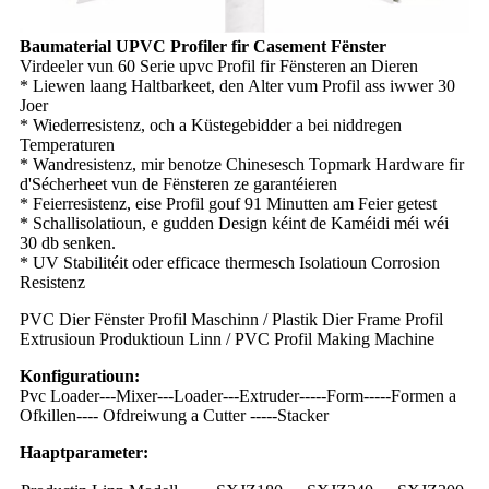
Baumaterial UPVC Profiler fir Casement Fënster
Virdeeler vun 60 Serie upvc Profil fir Fënsteren an Dieren
* Liewen laang Haltbarkeet, den Alter vum Profil ass iwwer 30
Joer
* Wiederresistenz, och a Küstegebidder a bei niddregen
Temperaturen
* Wandresistenz, mir benotze Chinesesch Topmark Hardware fir
d'Sécherheet vun de Fënsteren ze garantéieren
* Feierresistenz, eise Profil gouf 91 Minutten am Feier getest
* Schallisolatioun, e gudden Design kéint de Kaméidi méi wéi
30 db senken.
* UV Stabilitéit oder efficace thermesch Isolatioun Corrosion
Resistenz
PVC Dier Fënster Profil Maschinn / Plastik Dier Frame Profil
Extrusioun Produktioun Linn / PVC Profil Making Machine
Konfiguratioun:
Pvc Loader---Mixer---Loader---Extruder-----Form-----Formen a
Ofkillen---- Ofdreiwung a Cutter -----Stacker
Haaptparameter: