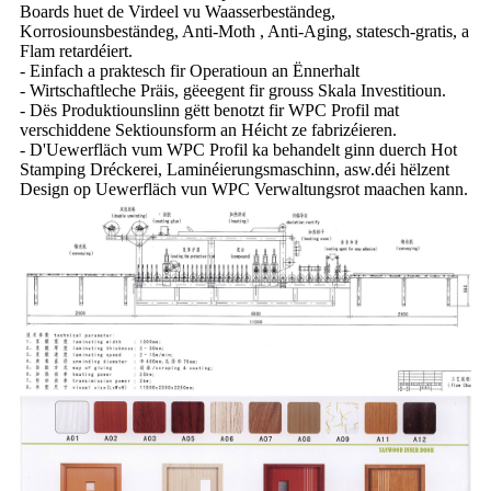
Boards huet de Virdeel vu Waasserbeständeg,
Korrosiounsbeständeg, Anti-Moth , Anti-Aging, statesch-gratis, a
Flam retardéiert.
- Einfach a praktesch fir Operatioun an Ënnerhalt
- Wirtschaftleche Präis, gëeegent fir grouss Skala Investitioun.
- Dës Produktiounslinn gëtt benotzt fir WPC Profil mat
verschiddene Sektiounsform an Héicht ze fabrizéieren.
- D'Uewerfläch vum WPC Profil ka behandelt ginn duerch Hot
Stamping Dréckerei, Laminéierungsmaschinn, asw.déi hëlzent
Design op Uewerfläch vun WPC Verwaltungsrot maachen kann.