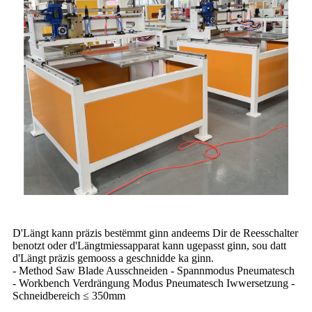
D'Längt kann präzis bestëmmt ginn andeems Dir de Reesschalter
benotzt oder d'Längtmiessapparat kann ugepasst ginn, sou datt
d'Längt präzis gemooss a geschnidde ka ginn.
- Method Saw Blade Ausschneiden - Spannmodus Pneumatesch
- Workbench Verdrängung Modus Pneumatesch Iwwersetzung -
Schneidbereich ≤ 350mm