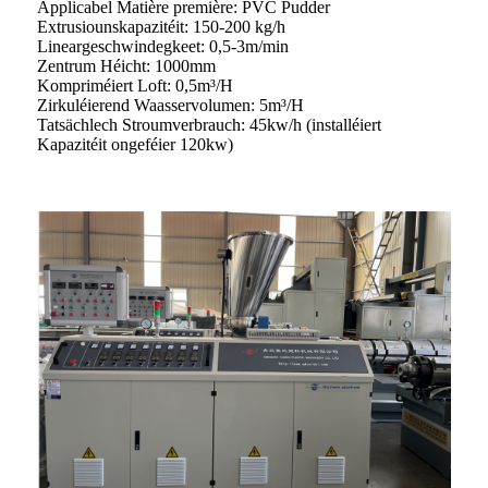
Applicabel Matière première: PVC Pudder
Extrusiounskapazitéit: 150-200 kg/h
Lineargeschwindegkeet: 0,5-3m/min
Zentrum Héicht: 1000mm
Kompriméiert Loft: 0,5m³/H
Zirkuléierend Waasservolumen: 5m³/H
Tatsächlech Stroumverbrauch: 45kw/h (installéiert
Kapazitéit ongeféier 120kw)