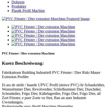
Doheem
Produkter
Plastik Profil Machine
PVC Fënster / Dier extrusion Maschinn
Kuerz Beschreiwung:
Fabrikatioun Building Industriell PVC Fënster / Dier Rido Mauer
Extrusion Profiler
Et ass de steife / haarde UPVC Profil (steiwe PVC) fir Schaukeldier,
Wunnzëmmer Dier, Revolverdier, Schlofkummer Dier, Duschdier,
Schrankdier, Frigo Dier, Kältelagerdier, Frigo Dier, Frigo Dier, all
Zort Fënster, e puer Zorte vu Stot, Bau an aner Industrie
Uwendungen.
Professionelle upvc Profil Maschinn Hiersteller