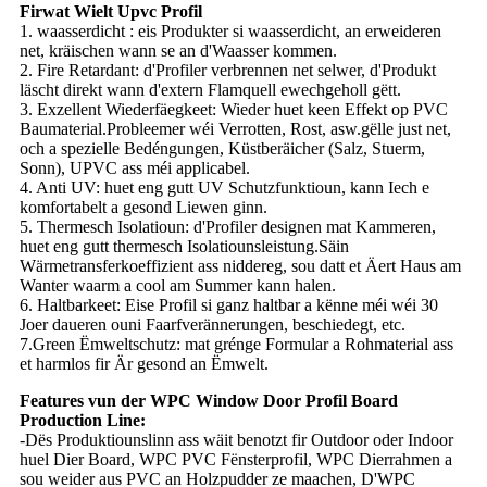
Firwat Wielt Upvc Profil
1. waasserdicht : eis Produkter si waasserdicht, an erweideren
net, kräischen wann se an d'Waasser kommen.
2. Fire Retardant: d'Profiler verbrennen net selwer, d'Produkt
läscht direkt wann d'extern Flamquell ewechgeholl gëtt.
3. Exzellent Wiederfäegkeet: Wieder huet keen Effekt op PVC
Baumaterial.Probleemer wéi Verrotten, Rost, asw.gëlle just net,
och a spezielle Bedéngungen, Küstberäicher (Salz, Stuerm,
Sonn), UPVC ass méi applicabel.
4. Anti UV: huet eng gutt UV Schutzfunktioun, kann Iech e
komfortabelt a gesond Liewen ginn.
5. Thermesch Isolatioun: d'Profiler designen mat Kammeren,
huet eng gutt thermesch Isolatiounsleistung.Säin
Wärmetransferkoeffizient ass niddereg, sou datt et Äert Haus am
Wanter waarm a cool am Summer kann halen.
6. Haltbarkeet: Eise Profil si ganz haltbar a kënne méi wéi 30
Joer daueren ouni Faarfverännerungen, beschiedegt, etc.
7.Green Ëmweltschutz: mat grénge Formular a Rohmaterial ass
et harmlos fir Är gesond an Ëmwelt.
Features vun der WPC Window Door Profil Board
Production Line:
-Dës Produktiounslinn ass wäit benotzt fir Outdoor oder Indoor
huel Dier Board, WPC PVC Fënsterprofil, WPC Dierrahmen a
sou weider aus PVC an Holzpudder ze maachen, D'WPC