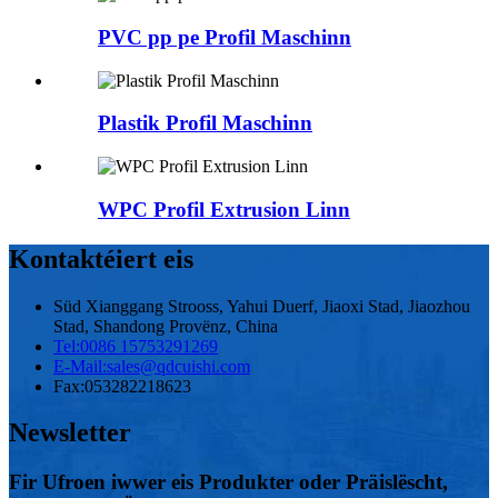
PVC pp pe Profil Maschinn
Plastik Profil Maschinn
WPC Profil Extrusion Linn
Kontaktéiert eis
Süd Xianggang Strooss, Yahui Duerf, Jiaoxi Stad, Jiaozhou
Stad, Shandong Provënz, China
Tel:
0086 15753291269
E-Mail:
sales@qdcuishi.com
Fax:
053282218623
Newsletter
Fir Ufroen iwwer eis Produkter oder Präislëscht,