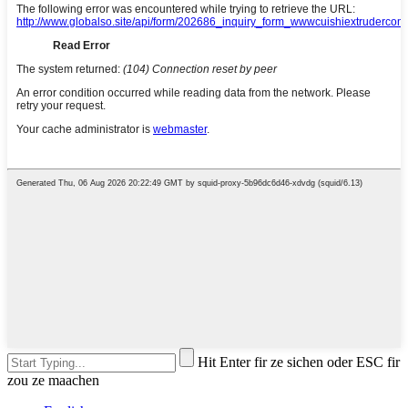
Hit Enter fir ze sichen oder ESC fir
zou ze maachen