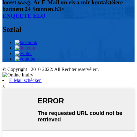
loosst w.e.g. Är E-Mail un eis a mir kontaktéiere
bannent 24 Stonnen.h3>
ENQUETE ELO
Sozial
© Copyright - 2010-2022: All Rechter reservéiert.
E-Mail schécken
x