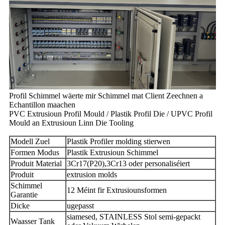
Profil Schimmel wäerte mir Schimmel mat Client Zeechnen a
Echantillon maachen
PVC Extrusioun Profil Mould / Plastik Profil Die / UPVC Profil
Mould an Extrusioun Linn Die Tooling
Modell Zuel
Plastik Profiler molding stierwen
Formen Modus
Plastik Extrusioun Schimmel
Produit Material
3Cr17(P20),3Cr13 oder personaliséiert
Produit
extrusion molds
Schimmel
12 Méint fir Extrusiounsformen
Garantie
Dicke
ugepasst
siamesed, STAINLESS Stol semi-gepackt
Waasser Tank