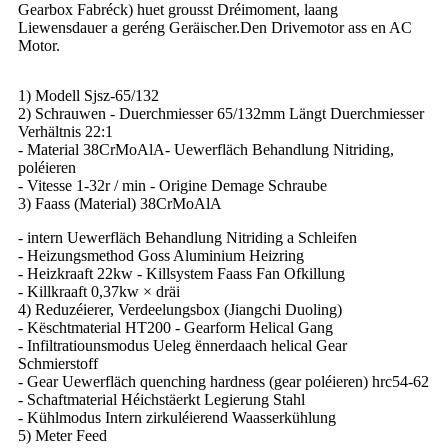
Gearbox Fabréck) huet grousst Dréimoment, laang
Liewensdauer a geréng Geräischer.Den Drivemotor ass en AC
Motor.
1) Modell Sjsz-65/132
2) Schrauwen - Duerchmiesser 65/132mm Längt Duerchmiesser
Verhältnis 22:1
- Material 38CrMoAlA- Uewerfläch Behandlung Nitriding,
poléieren
- Vitesse 1-32r / min - Origine Demage Schraube
3) Faass (Material) 38CrMoAlA
- intern Uewerfläch Behandlung Nitriding a Schleifen
- Heizungsmethod Goss Aluminium Heizring
- Heizkraaft 22kw - Killsystem Faass Fan Ofkillung
- Killkraaft 0,37kw × dräi
4) Reduzéierer, Verdeelungsbox (Jiangchi Duoling)
- Këschtmaterial HT200 - Gearform Helical Gang
- Infiltratiounsmodus Ueleg ënnerdaach helical Gear
Schmierstoff
- Gear Uewerfläch quenching hardness (gear poléieren) hrc54-62
- Schaftmaterial Héichstäerkt Legierung Stahl
- Kühlmodus Intern zirkuléierend Waasserkühlung
5) Meter Feed