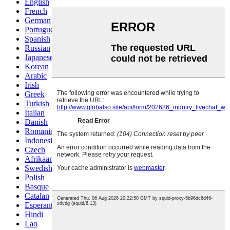
English
French
German
Portuguese
Spanish
Russian
Japanese
Korean
Arabic
Irish
Greek
Turkish
Italian
Danish
Romanian
Indonesian
Czech
Afrikaans
Swedish
Polish
Basque
Catalan
Esperanto
Hindi
Lao