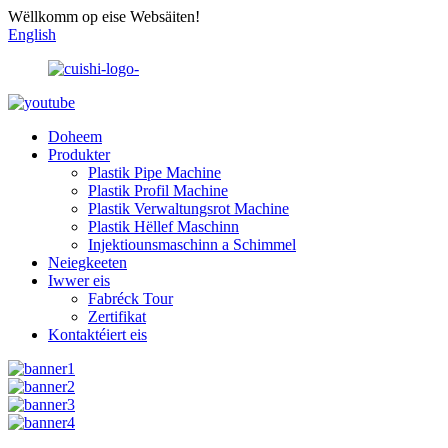
Wëllkomm op eise Websäiten!
English
Doheem
Produkter
Plastik Pipe Machine
Plastik Profil Machine
Plastik Verwaltungsrot Machine
Plastik Hëllef Maschinn
Injektiounsmaschinn a Schimmel
Neiegkeeten
Iwwer eis
Fabréck Tour
Zertifikat
Kontaktéiert eis