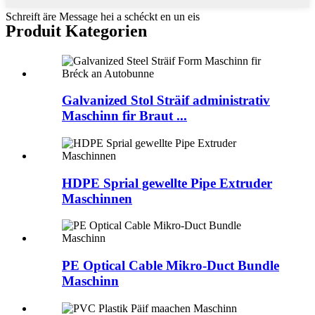
Schreift äre Message hei a schéckt en un eis
Produit Kategorien
Galvanized Stol Sträif administrativ
Maschinn fir Braut ...
HDPE Sprial gewellte Pipe Extruder
Maschinnen
PE Optical Cable Mikro-Duct Bundle
Maschinn