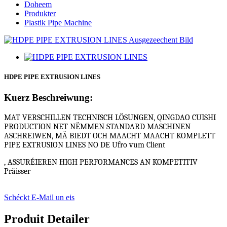
Doheem
Produkter
Plastik Pipe Machine
HDPE PIPE EXTRUSION LINES
Kuerz Beschreiwung:
MAT VERSCHILLEN TECHNISCH LÖSUNGEN, QINGDAO CUISHI
PRODUCTION NET NËMMEN STANDARD MASCHINEN
ASCHREIWEN, MÄ BIEDT OCH MAACHT MAACHT KOMPLETT
PIPE EXTRUSION LINES NO DE Ufro vum Client
, ASSURÉIEREN HIGH PERFORMANCES AN KOMPETITIV
Präisser
Schéckt E-Mail un eis
Produit Detailer