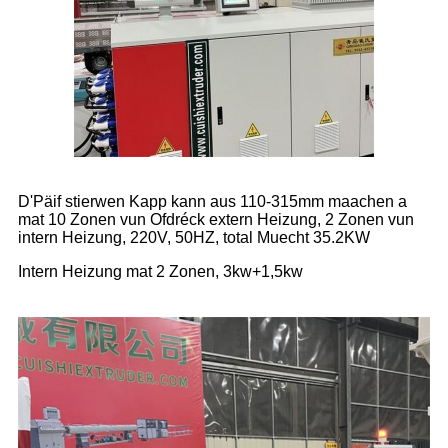
D'Päif stierwen Kapp kann aus 110-315mm maachen a
mat 10 Zonen vun Ofdréck extern Heizung, 2 Zonen vun
intern Heizung, 220V, 50HZ, total Muecht 35.2KW
Intern Heizung mat 2 Zonen, 3kw+1,5kw