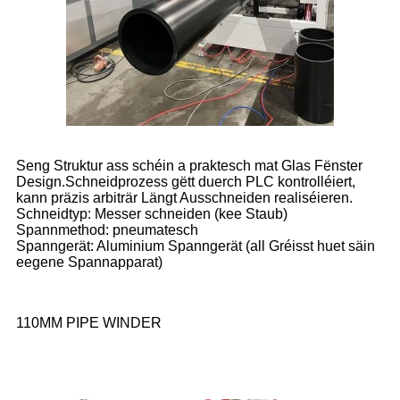
Seng Struktur ass schéin a praktesch mat Glas Fënster
Design.Schneidprozess gëtt duerch PLC kontrolléiert,
kann präzis arbiträr Längt Ausschneiden realiséieren.
Schneidtyp: Messer schneiden (kee Staub)
Spannmethod: pneumatesch
Spanngerät: Aluminium Spanngerät (all Gréisst huet säin
eegene Spannapparat)
110MM PIPE WINDER