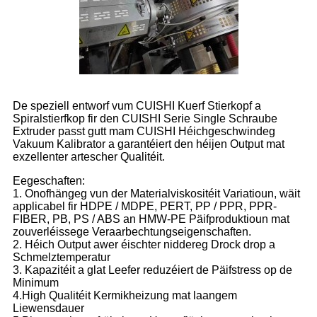
De speziell entworf vum CUISHI Kuerf Stierkopf a
Spiralstierfkop fir den CUISHI Serie Single Schraube
Extruder passt gutt mam CUISHI Héichgeschwindeg
Vakuum Kalibrator a garantéiert den héijen Output mat
exzellenter artescher Qualitéit.
Eegeschaften:
1. Onofhängeg vun der Materialviskositéit Variatioun, wäit
applicabel fir HDPE / MDPE, PERT, PP / PPR, PPR-
FIBER, PB, PS / ABS an HMW-PE Päifproduktioun mat
zouverléissege Veraarbechtungseigenschaften.
2. Héich Output awer éischter niddereg Drock drop a
Schmelztemperatur
3. Kapazitéit a glat Leefer reduzéiert de Päifstress op de
Minimum
4.High Qualitéit Kermikheizung mat laangem
Liewensdauer