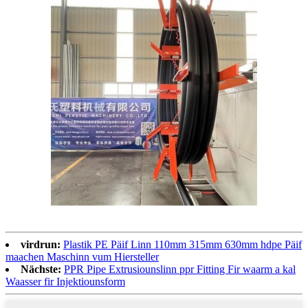
virdrun:
Plastik PE Päif Linn 110mm 315mm 630mm hdpe Päif
maachen Maschinn vum Hiersteller
Nächste:
PPR Pipe Extrusiounslinn ppr Fitting Fir waarm a kal
Waasser fir Injektiounsform