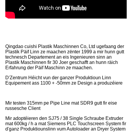
Qingdao cuishi Plastik Maschinnen Co, Ltd ugefaang der
Plastik Päif Linn ze maachen zënter 1999 a mir hunn gutt
technesch Departement an eis Ingenieuren sinn an
Plastik Maschinnen fir 30 Joer geschafft an hunn räich
Erfahrung der Päif Maschinn ze maachen.
D'Zentrum Héicht vun der ganzer Produktioun Linn
Equipement ass 1100 + -50mm ze Design a produzéiere
Mir testen 315mm pe Pipe Line mat SDR9 gutt fir eise
russesche Client
Mir adoptéieren den SJ75 / 38 Single Schraube Extruder
mat 600kg / h a mat Siemens PLC Touchscreen System fir
d'ganz Produktiounslinn vum Autoloader an Dryer System