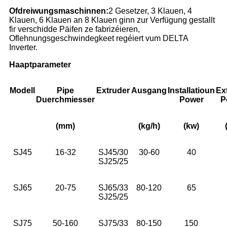
Ofdreiwungsmaschinnen:
2 Gesetzer, 3 Klauen, 4
Klauen, 6 Klauen an 8 Klauen ginn zur Verfügung gestallt
fir verschidde Päifen ze fabrizéieren,
Oflehnungsgeschwindegkeet regéiert vum DELTA
Inverter.
Haaptparameter
Modell
Pipe
Extruder
Ausgang
Installatioun
Ex
Duerchmiesser
Power
P
(mm)
(kg/h)
(kw)
SJ45
16-32
SJ45/30
30-60
40
SJ25/25
SJ65
20-75
SJ65/33
80-120
65
SJ25/25
SJ75
50-160
SJ75/33
80-150
150