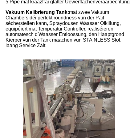
5.Pipe mat kraazfräi glatter Uewerflächenveraarbechtung
Vakuum Kalibrierung Tank:
mat zwee Vakuum
Chambers déi perfekt roundness vun der Päif
sécherstellen kann, Spraydousen Waasser Ofkillung,
equipéiert mat Temperatur Controller, realiséieren
automatesch d'Waasser Entloossung, den Haaptgrond
Kierper vun der Tank maachen vun STAINLESS Stol,
laang Service Zäit.