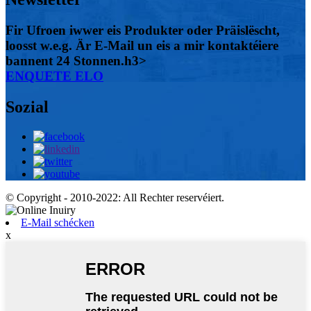
Fir Ufroen iwwer eis Produkter oder Präislëscht,
loosst w.e.g. Är E-Mail un eis a mir kontaktéiere
bannent 24 Stonnen.h3>
ENQUETE ELO
Sozial
© Copyright - 2010-2022: All Rechter reservéiert.
E-Mail schécken
x