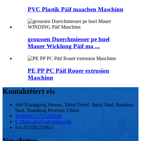
PVC Plastik Päif maachen Maschinn
groussen Duerchmiesser pe huel
Mauer Wicklung Päif ma ...
PE PP PC Päif Rouer extrusion
Maschinn
Kontaktéiert eis
Süd Xianggang Strooss, Yahui Duerf, Jiaoxi Stad, Jiaozhou
Stad, Shandong Provënz, China
Tel:
0086 15753291269
E-Mail:
sales@qdcuishi.com
Fax:
053282218623
Newsletter