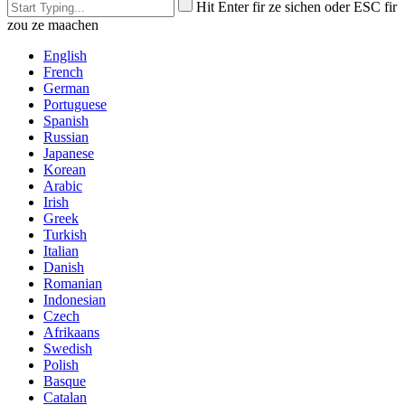
Hit Enter fir ze sichen oder ESC fir
zou ze maachen
English
French
German
Portuguese
Spanish
Russian
Japanese
Korean
Arabic
Irish
Greek
Turkish
Italian
Danish
Romanian
Indonesian
Czech
Afrikaans
Swedish
Polish
Basque
Catalan