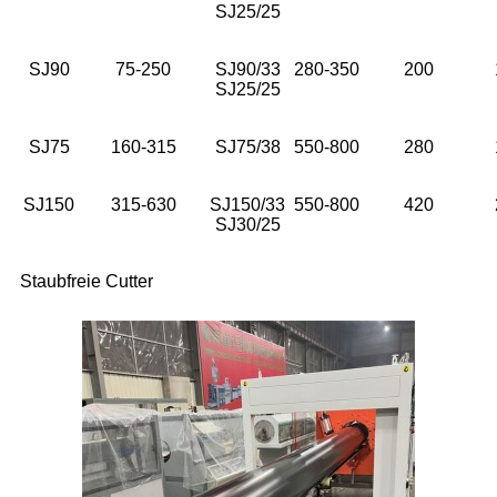
SJ25/25
SJ90
75-250
SJ90/33
280-350
200
SJ25/25
SJ75
160-315
SJ75/38
550-800
280
SJ150
315-630
SJ150/33
550-800
420
SJ30/25
Staubfreie Cutter