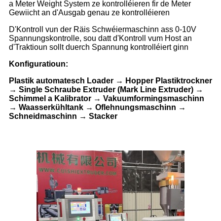
a Meter Weight System ze kontrolléieren fir de Meter
Gewiicht an d'Ausgab genau ze kontrolléieren
D'Kontroll vun der Räis Schwéiermaschinn ass 0-10V
Spannungskontrolle, sou datt d'Kontroll vum Host an
d'Traktioun sollt duerch Spannung kontrolléiert ginn
Konfiguratioun:
Plastik automatesch Loader → Hopper Plastiktrockner
→ Single Schraube Extruder (Mark Line Extruder) →
Schimmel a Kalibrator → Vakuumformingsmaschinn
→ Waasserkühltank → Oflehnungsmaschinn →
Schneidmaschinn → Stacker