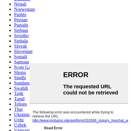
Nepali
Norwegian
Pashto
Persian
Punjabi
Serbian
Sesotho
Sinhala
Slovak
Slovenian
Somali
Samoan
Scots Gaelic
Shona
Sindhi
Sundanese
Swahili
Tajik
Tamil
Telugu
Thai
Ukrainian
Urdu
Uzbek
Vietnamese