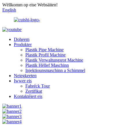
Wëllkomm op eise Websäiten!
English
Doheem
Produkter
Plastik Pipe Machine
Plastik Profil Machine
Plastik Verwaltungsrot Machine
Plastik Hëllef Maschinn
Injektiounsmaschinn a Schimmel
Neiegkeeten
Iwwer eis
Fabréck Tour
Zertifikat
Kontaktéiert eis