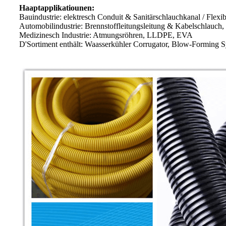
Haaptapplikatiounen:
Bauindustrie: elektresch Conduit & Sanitärschlauchkanal / Flex
Automobilindustrie: Brennstoffleitungsleitung & Kabelschla
Medizinesch Industrie: Atmungsröhren, LLDPE, EVA
D'Sortiment enthält: Waasserkühler Corrugator, Blow-Forming 