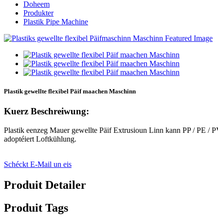
Doheem
Produkter
Plastik Pipe Machine
Plastik gewellte flexibel Päif maachen Maschinn
Kuerz Beschreiwung:
Plastik eenzeg Mauer gewellte Päif Extrusioun Linn kann PP / PE / 
adoptéiert Loftkühlung.
Schéckt E-Mail un eis
Produit Detailer
Produit Tags