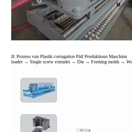
II: Prozess vun Plastik corrugation Päif Produktioun Maschinn
loader → Single screw extruder → Die → Forming molds → Waas