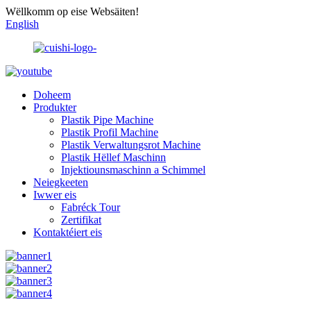
Wëllkomm op eise Websäiten!
English
Doheem
Produkter
Plastik Pipe Machine
Plastik Profil Machine
Plastik Verwaltungsrot Machine
Plastik Hëllef Maschinn
Injektiounsmaschinn a Schimmel
Neiegkeeten
Iwwer eis
Fabréck Tour
Zertifikat
Kontaktéiert eis