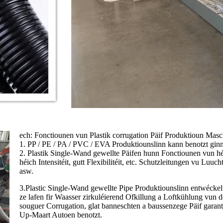
ech: Fonctiounen vun Plastik corrugation Päif Produktioun Mas
1. PP / PE / PA / PVC / EVA Produktiounslinn kann benotzt ginn 
2. Plastik Single-Wand gewellte Päifen hunn Fonctiounen vun héi
héich Intensitéit, gutt Flexibilitéit, etc. Schutzleitungen vu L
asw.
3.Plastic Single-Wand gewellte Pipe Produktiounslinn entwéckel
ze lafen fir Waasser zirkuléierend Ofkillung a Loftkühlung vun 
souguer Corrugation, glat banneschten a baussenzege Päif garant
Up-Maart Autoen benotzt.