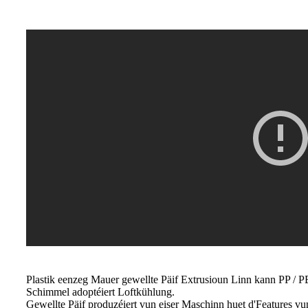
Plastik eenzeg Mauer gewellte Päif Extrusioun Linn kann PP / P
Schimmel adoptéiert Loftkühlung.
Gewellte Päif produzéiert vun eiser Maschinn huet d'Features v