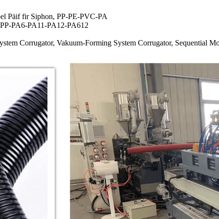
ibel Päif fir Siphon, PP-PE-PVC-PA
uch, PP-PA6-PA11-PA12-PA612
System Corrugator, Vakuum-Forming System Corrugator, Sequential Mod