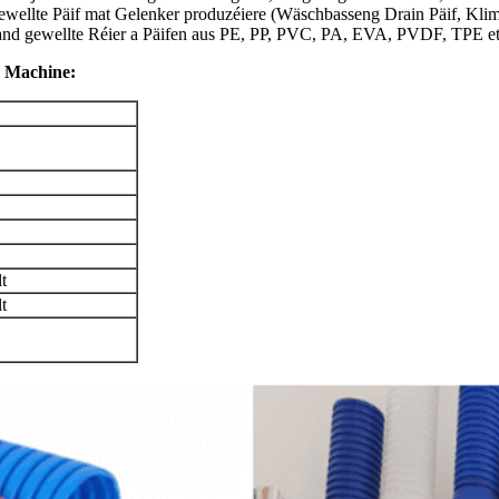
ellte Päif mat Gelenker produzéiere (Wäschbasseng Drain Päif, Klima
and gewellte Réier a Päifen aus PE, PP, PVC, PA, EVA, PVDF, TPE et
e Machine:
t
t