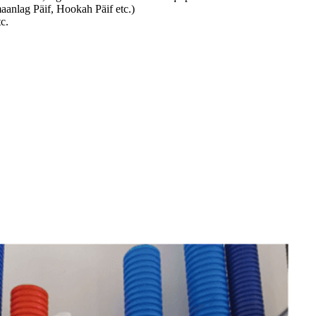
anlag Päif, Hookah Päif etc.)
c.