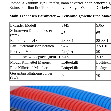
Pompel a Vakuum Typ Ofdréck, kann et verschidden benotzen gew
Extrusiounslinn fir d'Produktioun vun Single-Wand an Duebelw
Main Technesch Parameter --- Eenwand gewellte Pipe Mak
Extruder Modell
SJ45
SJ65
Schrauwen Duerchmiesser
45
65
(mm)
Ratioun vun L/D
28-33:1
28-33:1
Päif Duerchmiesser Beräich
9-32
32-110
Puer vun Moduler
42 (50)
50
Linn Geschwindegkeet (m/min)
3-15
3-15
Modul Killmëttel Manéier
Loftgekillt
Loftgekill
Pipe Killmëttel Manéier
Loftgekillt
Loftgekill
Gesamtinstallatiounspulver
50
70
(kw)