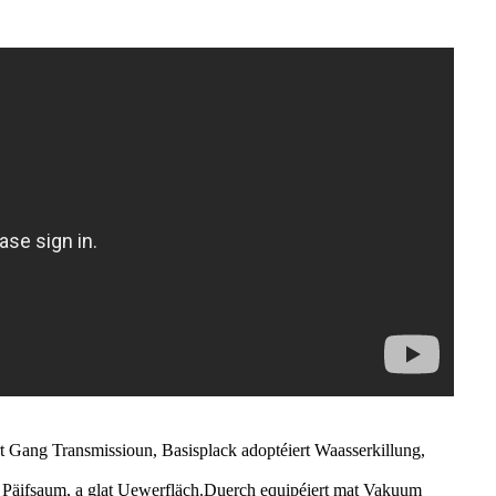
t Gang Transmissioun, Basisplack adoptéiert Waasserkillung,
er Päifsaum, a glat Uewerfläch.Duerch equipéiert mat Vakuum