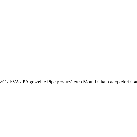
PVC / EVA / PA gewellte Pipe produzéieren.Mould Chain adoptéiert Ga