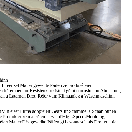
chinn
fir eenzel Mauer gewellte Päifen ze produzéieren.
ch Temperatur Resistenz, resistent géint corrosion an Abrasioun,
uuchten a Laternen Drot, Réier vum Klimaanlag a Wäschmaschinn,
t vun eiser Firma adoptéiert Gears fir Schimmel a Schablounen
de Produkter ze realiséieren, wat d'High-Speed-Moulding,
éiert Mauer.Dës gewellte Päifen gi besonnesch als Drot vun den