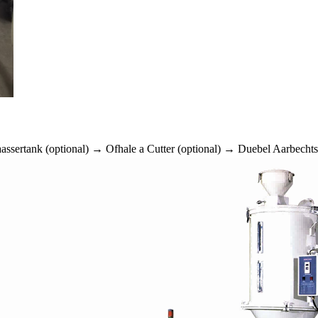
sertank (optional) → Ofhale a Cutter (optional) → Duebel Aarbechts