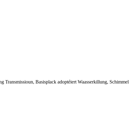
ng Transmissioun, Basisplack adoptéiert Waasserkillung, Schimmel