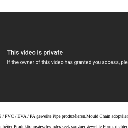
E / PVC / EVA / PA gewellte Pipe produzéieren.Mould Chain adoptéier
un héijer Produktiounsgeschwindegkeet, souguer gewellte Form, riicht